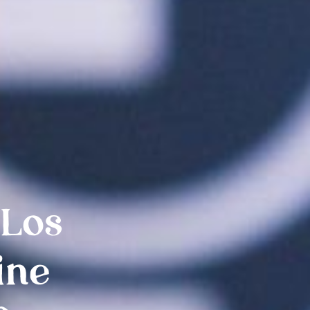
 Los
ine