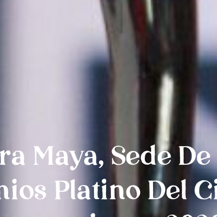
era Maya, Sede De
ios Platino Del C