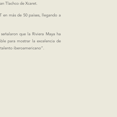
Gran Tlachco de Xcaret.
T en más de 50 países, llegando a
 señalaron que la Riviera Maya ha
ble para mostrar la excelencia de
l talento iberoamericano”.
l cine y la cultura iberoamericana,
ctores y representantes de talla
diática se cuantificó en un valor
alor publicitario de 71 millones de
 la gala generaron más de 113 mil