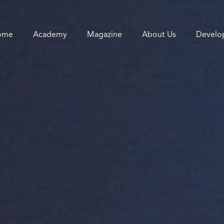
ome
Academy
Magazine
About Us
Develo