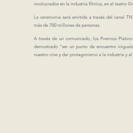
involucrados en la industria fílmica, en el teatro 
La ceremonia será emitida a través del canal TN
más de 700 millones de personas.
A través de un comunicado, los Premios Platino
demostrado “ser un punto de encuentro iniguala
nuestro cine y dar protagonismo a la industria y a
Este evento es definido como el más importante de
ya que congrega a directores, productores, a
internacional.
En la edición 2019, el valor de repercusión me
superior a 110 millones de dólares, generando un v
dólares para la Riviera Maya.
Además, más de 300 periodistas acreditados para