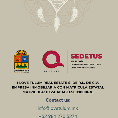
agosto 9, 2023
No hay comentarios
MUNDO INMOBILIARIO
Tulum con retorno de inversión
entre 9 y 11 porciento?
La Riviera Maya, ubicada en la costa del Mar