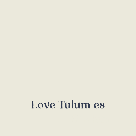
Love Tulum es
S
u
s
t
e
n
t
a
b
i
l
i