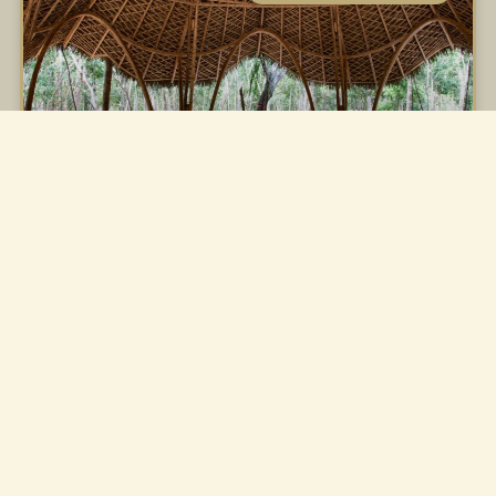
Lotes de 1,000 m² con el 75%
de naturaleza preservada
En un mundo cada vez más acelerado, el verdadero lujo es
volver a lo esencial: respirar aire puro, caminar entre
READ MORE »