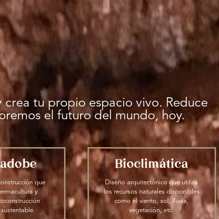
 crea tu propio espacio vivo. Reduce
oremos el futuro del mundo, hoy.
radobe
Bioclimática
construcción que
Diseño arquitectónico que utiliza
ermacultura y
los recursos naturales disponibles
toconstrucción
como el viento, sol, lluvia,
 sustentable.
vegetación, etc.