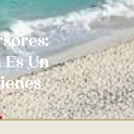
sores:
a Es Un
Bienes