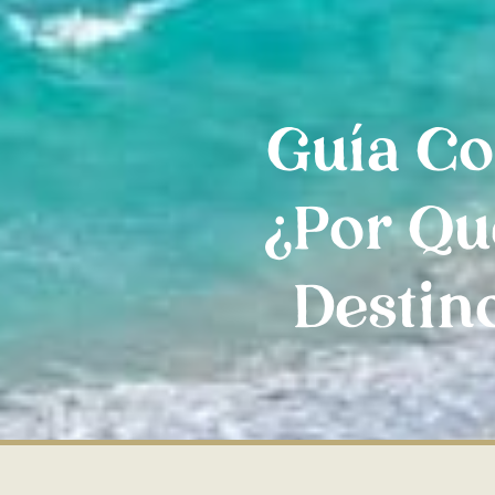
Guía Co
¿Por Qu
Destin