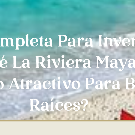
mpleta Para Inver
é La Riviera May
o Atractivo Para 
Raíces?