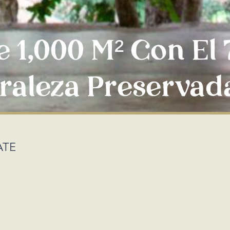
e 1,000 M² Con El
raleza Preservad
ATE