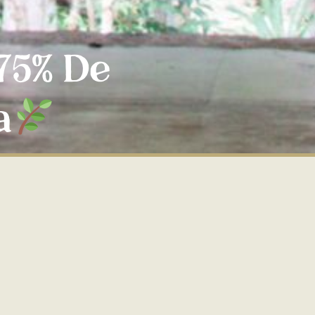
 75% De
a