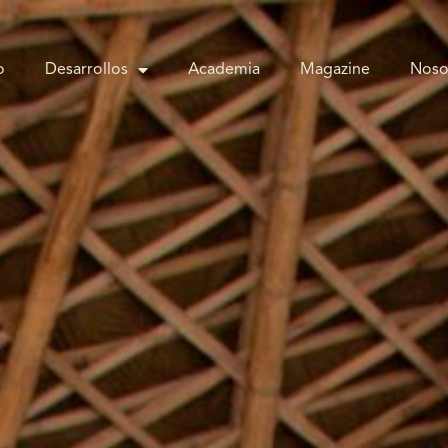
o
Desarrollos
Academia
Magazine
Noso