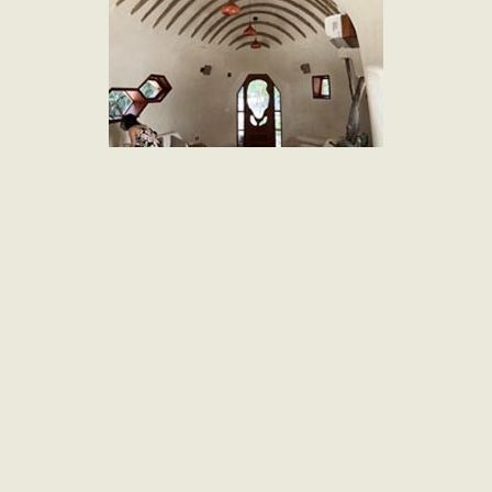
Enseguida pudimos disfrutar de diferentes
actividades sucediendo simultáneamente: sesión
de Yoga en la palapa de usos múltiples, ejercicios
acuáticos en la piscina para los más pequeños de
la familia, mercadito orgánico en el área de
asadores y un delicioso banquete vegano de
antojitos mexicanos y cocteles refrescantes.