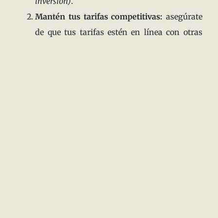
inversión)
.
Mantén tus tarifas competitivas:
asegúrate
de que tus tarifas estén en línea con otras
propiedades similares en la zona.
(Los
precios en la zona te permiten tener un alto
retorno de inversión con tu propiedad)
.
Gestiona tu propiedad de manera eficiente:
utiliza herramientas de gestión de
propiedades para ayudarte a gestionar el
calendario de reservas, comunicarse con los
huéspedes y recoger el pago de las tarifas de
alquiler.
(Te recomendamos que además de
mantener tu propiedad en plataformas en
línea, también cuentes con algún servicio o