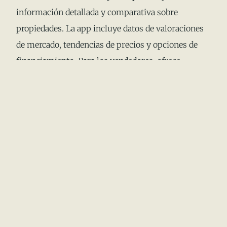
información detallada y comparativa sobre
propiedades. La app incluye datos de valoraciones
de mercado, tendencias de precios y opciones de
financiamiento. Para los vendedores, ofrece
servicios de publicidad para aumentar la visibilidad
de las propiedades listadas.
4. EasyBroker
EasyBroker está diseñado especialmente para
agentes inmobiliarios y facilita la gestión de
propiedades y clientes. La aplicación permite
organizar listados, programar visitas y mantener
un seguimiento de los clientes potenciales. Esto
optimiza el proceso de venta y mejora la eficiencia